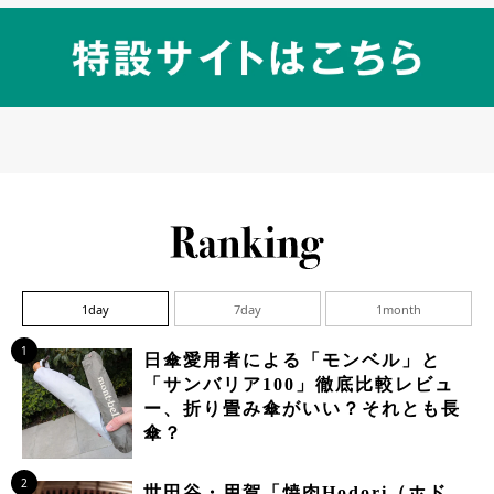
1day
7day
1month
1
日傘愛用者による「モンベル」と
「サンバリア100」徹底比較レビュ
ー、折り畳み傘がいい？それとも長
傘？
2
世田谷・用賀「焼肉Hodori（ホド