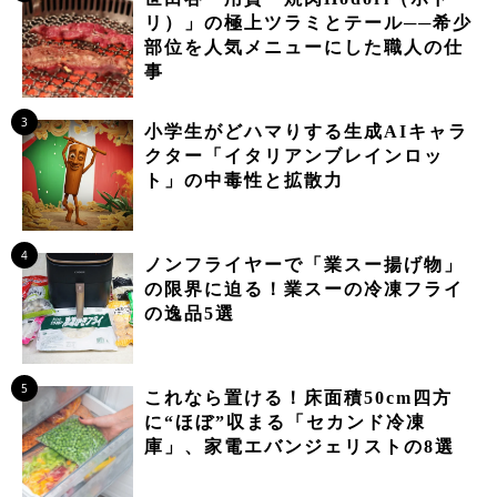
リ）」の極上ツラミとテール──希少
部位を人気メニューにした職人の仕
事
3
小学生がどハマりする生成AIキャラ
クター「イタリアンブレインロッ
ト」の中毒性と拡散力
4
ノンフライヤーで「業スー揚げ物」
の限界に迫る！業スーの冷凍フライ
の逸品5選
5
これなら置ける！床面積50cm四方
に“ほぼ”収まる「セカンド冷凍
庫」、家電エバンジェリストの8選