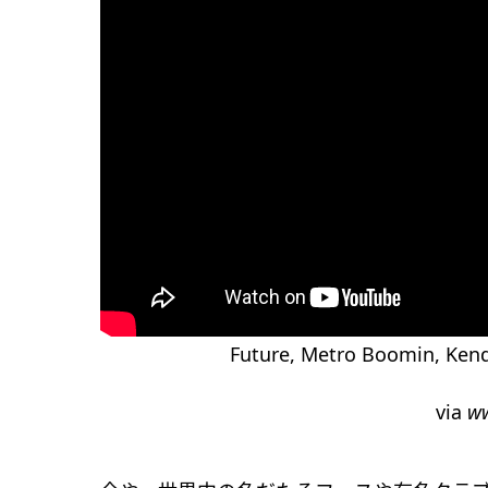
Future, Metro Boomin, Kendr
via
w