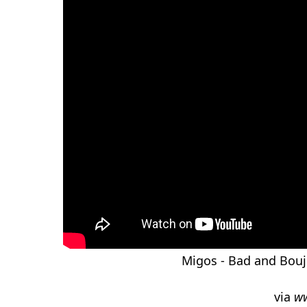
Migos - Bad and Boujee
via
w