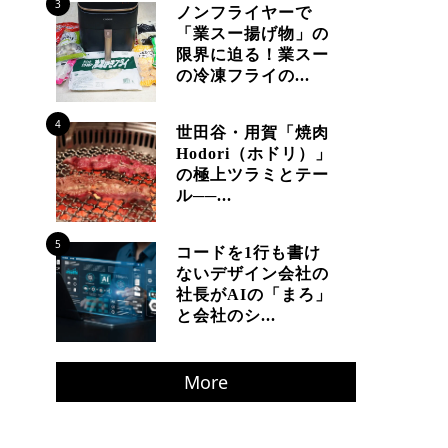
3
ノンフライヤーで
「業スー揚げ物」の
限界に迫る！業スー
の冷凍フライの...
4
世田谷・用賀「焼肉
Hodori（ホドリ）」
の極上ツラミとテー
ル──...
5
コードを1行も書け
ないデザイン会社の
社長がAIの「まろ」
と会社のシ...
More