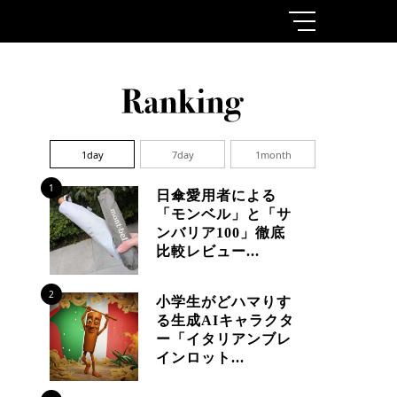
1day
7day
1month
1
日傘愛用者による
「モンベル」と「サ
ンバリア100」徹底
比較レビュー...
2
小学生がどハマりす
る生成AIキャラクタ
ー「イタリアンブレ
インロット...