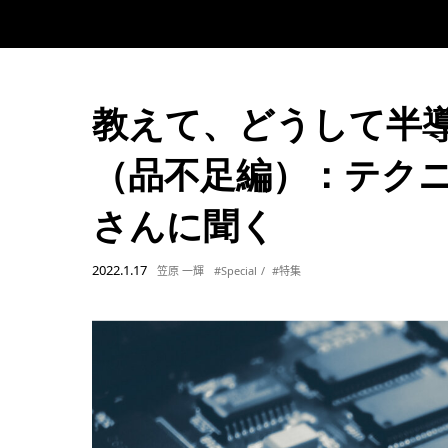
教えて、どうして半
（品不足編）：テク
さんに聞く
2022.1.17
笠原 一輝
#Special
#特集