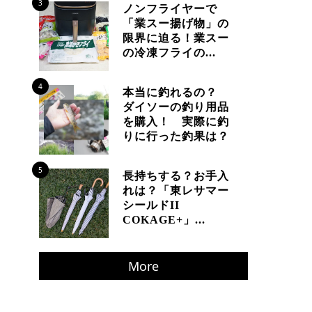
3
ノンフライヤーで
「業スー揚げ物」の
限界に迫る！業スー
の冷凍フライの...
4
本当に釣れるの？
ダイソーの釣り用品
を購入！ 実際に釣
りに行った釣果は？
5
長持ちする？お手入
れは？「東レサマー
シールドII
COKAGE+」...
More