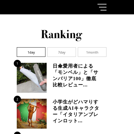
1day
7day
1month
1
日傘愛用者による
「モンベル」と「サ
ンバリア100」徹底
比較レビュー...
2
小学生がどハマりす
る生成AIキャラクタ
ー「イタリアンブレ
インロット...