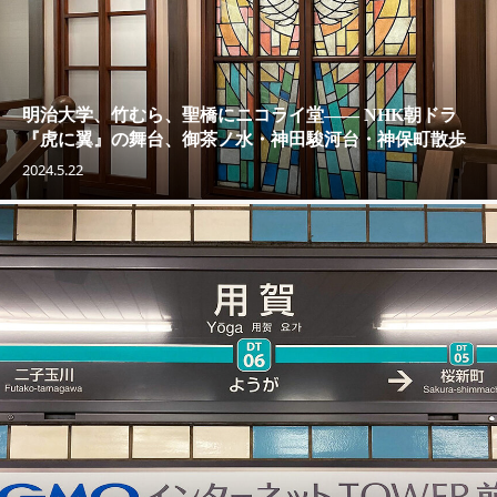
明治大学、竹むら、聖橋にニコライ堂—— NHK朝ドラ
『虎に翼』の舞台、御茶ノ水・神田駿河台・神保町散歩
2024.5.22