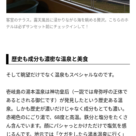
客室のテラス。露天風呂に浸かりながら海を眺める贅沢。こちらのホ
テルは必ずサンセット前にチェックインして！
歴史も成分も濃密な温泉と美食
そして眺望だけでなく温泉もスペシャルなのです。
壱岐島の湯本温泉は神功皇后（一説では卑弥呼の正体で
あるとされる御仁です）が発見したという歴史ある温
泉。しかも歴史が濃いだけじゃなく成分もとても濃い。
赤褐色のにごり湯で、68度と高温。鉄分と塩分をたくさ
ん含んでいます。顔にパシャっとかけただけで塩気を感
じるんです。地元では「ケガをしたら湯本温泉に行く」