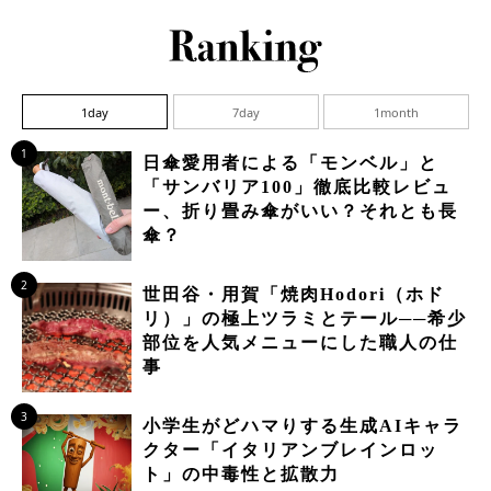
1day
7day
1month
1
日傘愛用者による「モンベル」と
「サンバリア100」徹底比較レビュ
ー、折り畳み傘がいい？それとも長
傘？
2
世田谷・用賀「焼肉Hodori（ホド
リ）」の極上ツラミとテール──希少
部位を人気メニューにした職人の仕
事
3
小学生がどハマりする生成AIキャラ
クター「イタリアンブレインロッ
ト」の中毒性と拡散力