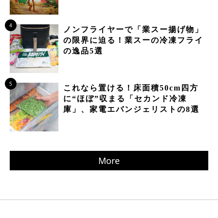
4
ノンフライヤーで「業スー揚げ物」
の限界に迫る！業スーの冷凍フライ
の逸品5選
5
これなら置ける！床面積50cm四方
に“ほぼ”収まる「セカンド冷凍
庫」、家電エバンジェリストの8選
More