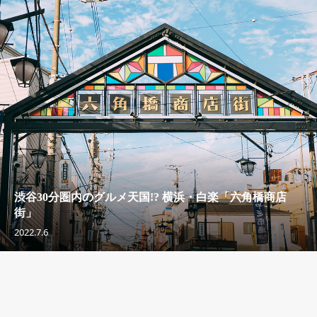
渋谷30分圏内のグルメ天国!? 横浜・白楽「六角橋商店
街」
2022.7.6