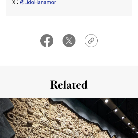
X：
@LidoHanamori