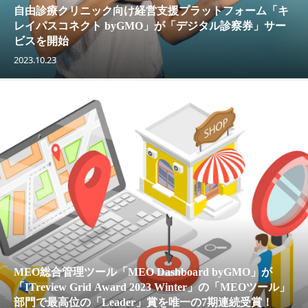
自由診療クリニック向け経営支援プラットフォーム「キ
レイパスコネクト byGMO」が「デジタル診察券」サー
ビスを開始
2023.10.23
MEO総合管理ツール「MEO Dashboard byGMO」が
「ITreview Grid Award 2023 Winter」の「MEOツール」
部門で最高位の「Leader」賞を唯一の7期連続受賞！