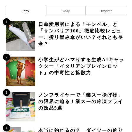
1day
7day
1month
1
日傘愛用者による「モンベル」と
「サンバリア100」徹底比較レビュ
ー、折り畳み傘がいい？それとも長
傘？
2
小学生がどハマりする生成AIキャラ
クター「イタリアンブレインロッ
ト」の中毒性と拡散力
3
ノンフライヤーで「業スー揚げ物」
の限界に迫る！業スーの冷凍フライ
の逸品5選
4
本当に釣れるの？ ダイソーの釣り