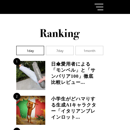
1day
7day
1month
1
日傘愛用者による
「モンベル」と「サ
ンバリア100」徹底
比較レビュー...
2
小学生がどハマりす
る生成AIキャラクタ
ー「イタリアンブレ
インロット...