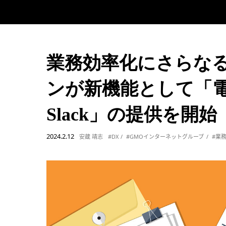
業務効率化にさらなる
ンが新機能として「電
Slack」の提供を開始
2024.2.12
安蔵 靖志
#DX
#GMOインターネットグループ
#業