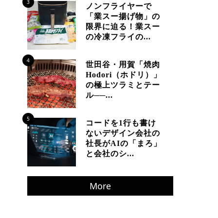
3
ノンフライヤーで
「業スー揚げ物」の
限界に迫る！業スー
の冷凍フライの...
4
世田谷・用賀「焼肉
Hodori（ホドリ）」
の極上ツラミとテー
ル──...
5
コードを1行も書け
ないデザイン会社の
社長がAIの「まろ」
と会社のシ...
More