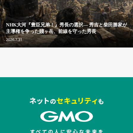
NHK大河『豊臣兄弟！』秀長の選択— 秀吉と柴田勝家が
主導権を争った賤ヶ岳、前線を守った秀長
2026.7.31
セキュリティキャンペーンでのバナー