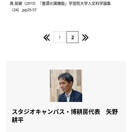
禹 旲穎（2015）『畳語の諸機能』学習院大学人文科学論集
（24）,pp25-57
1
2
スタジオキャンパス・博耕房代表 矢野
耕平