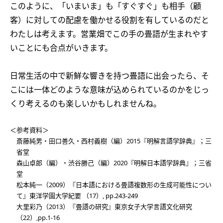
このように、「いまいま」も「すぐすぐ」も相手（顧
客）に対しての配慮を働かせる役割を有しているのだと
わたしは考えます。営業畑でこの手の畳語が生まれやす
いことにも合点がいきます。
日常生活の中で新鮮な響きを持つ畳語に出会ったら、そ
こには一体どのような意味が込められているのかをじっ
くり考えるのも楽しいかもしれませんね。
＜参考資料＞
斎藤純男・田口善久・西村義樹（編）2015『明解言語学辞典』；三
省堂
森山卓郎（編）・渋谷勝己（編）2020『明解日本語学辞典』；三省
堂
松本純一（2009）『日本語における畳語複数形の生成可能性につい
て』東洋学園大学紀要 （17）, pp.243-249
大里彩乃（2013）『畳語の研究』東京女子大学言語文化研究
（22）,pp.1-16