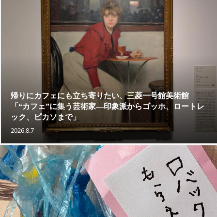
帰りにカフェにも立ち寄りたい、三菱一号館美術館
「“カフェ”に集う芸術家―印象派からゴッホ、ロートレ
ック、ピカソまで」
2026.8.7