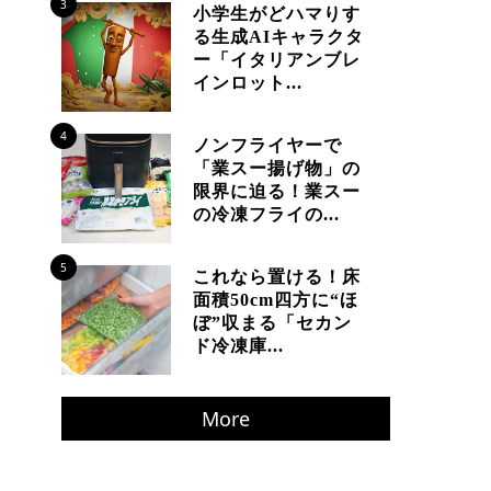
3
小学生がどハマりす
る生成AIキャラクタ
ー「イタリアンブレ
インロット...
4
ノンフライヤーで
「業スー揚げ物」の
限界に迫る！業スー
の冷凍フライの...
5
これなら置ける！床
面積50cm四方に“ほ
ぼ”収まる「セカン
ド冷凍庫...
More