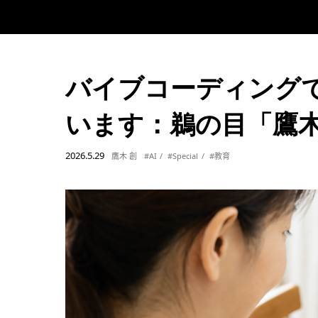
バイブコーディングで、
います：鵜の目「鷹
2026.5.29
鷹木 創
#AI
#Special
#教育