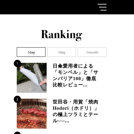
1day
7day
1month
1
日傘愛用者による
「モンベル」と「サ
ンバリア100」徹底
比較レビュー...
2
世田谷・用賀「焼肉
Hodori（ホドリ）」
の極上ツラミとテー
ル──...