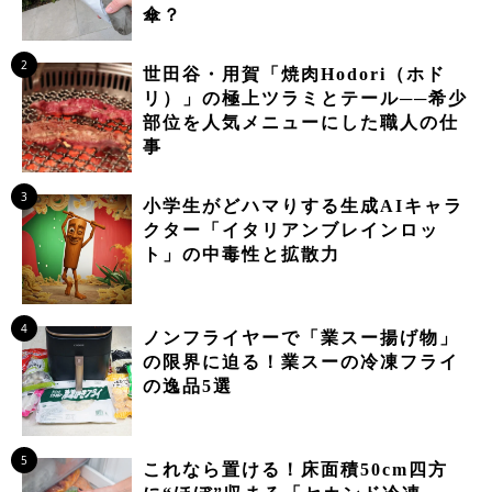
傘？
2
世田谷・用賀「焼肉Hodori（ホド
リ）」の極上ツラミとテール──希少
部位を人気メニューにした職人の仕
事
3
小学生がどハマりする生成AIキャラ
クター「イタリアンブレインロッ
ト」の中毒性と拡散力
4
ノンフライヤーで「業スー揚げ物」
の限界に迫る！業スーの冷凍フライ
の逸品5選
5
これなら置ける！床面積50cm四方