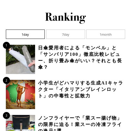
1day
7day
1month
1
日傘愛用者による「モンベル」と
「サンバリア100」徹底比較レビュ
ー、折り畳み傘がいい？それとも長
傘？
2
小学生がどハマりする生成AIキャラ
クター「イタリアンブレインロッ
ト」の中毒性と拡散力
3
ノンフライヤーで「業スー揚げ物」
の限界に迫る！業スーの冷凍フライ
の逸品5選