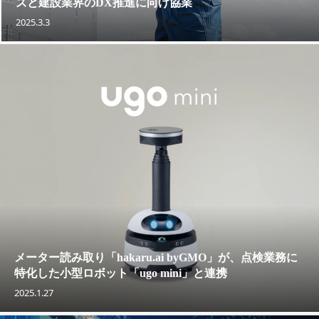
ズと建設業界のDX推進に向け協業
2025.3.3
メーター読み取り「hakaru.ai byGMO」が、点検業務に
特化した小型ロボット「ugo mini」と連携
2025.1.27