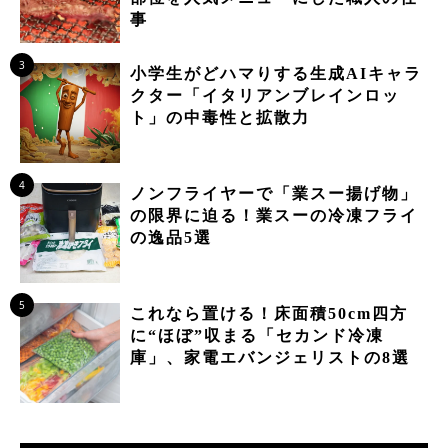
事
3
小学生がどハマりする生成AIキャラ
クター「イタリアンブレインロッ
ト」の中毒性と拡散力
4
ノンフライヤーで「業スー揚げ物」
の限界に迫る！業スーの冷凍フライ
の逸品5選
5
これなら置ける！床面積50cm四方
に“ほぼ”収まる「セカンド冷凍
庫」、家電エバンジェリストの8選