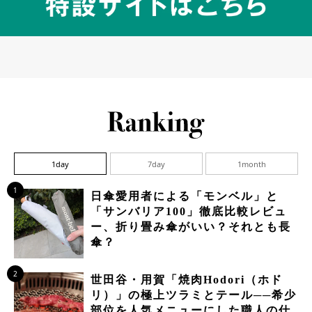
1day
7day
1month
1
日傘愛用者による「モンベル」と
「サンバリア100」徹底比較レビュ
ー、折り畳み傘がいい？それとも長
傘？
2
世田谷・用賀「焼肉Hodori（ホド
リ）」の極上ツラミとテール──希少
部位を人気メニューにした職人の仕