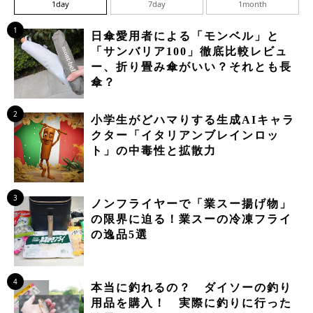
1day
7day
1month
1
日傘愛用者による「モンベル」と
「サンバリア100」徹底比較レビュ
ー、折り畳み傘がいい？それとも長
傘？
2
小学生がどハマりする生成AIキャラ
クター「イタリアンブレインロッ
ト」の中毒性と拡散力
3
ノンフライヤーで「業スー揚げ物」
の限界に迫る！業スーの冷凍フライ
の逸品5選
4
本当に釣れるの？ ダイソーの釣り
用品を購入！ 実際に釣りに行った