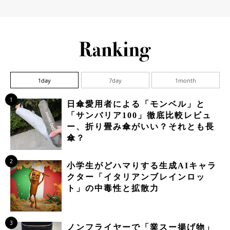
1day
7day
1month
1
日傘愛用者による「モンベル」と
「サンバリア100」徹底比較レビュ
ー、折り畳み傘がいい？それとも長
傘？
2
小学生がどハマりする生成AIキャラ
クター「イタリアンブレインロッ
ト」の中毒性と拡散力
3
ノンフライヤーで「業スー揚げ物」