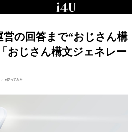
運営の回答まで“おじさん構
！「おじさん構文ジェネレー
ル
#使ってみた