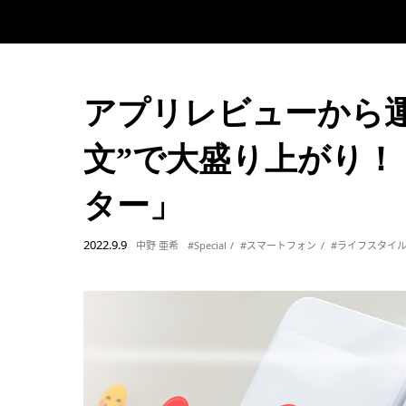
アプリレビューから
文”で大盛り上がり
ター」
2022.9.9
中野 亜希
#Special
#スマートフォン
#ライフスタイ