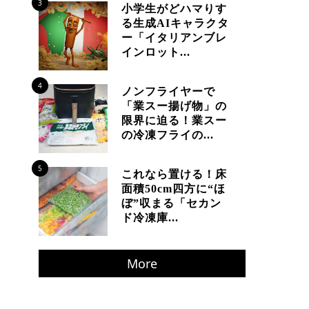
3
小学生がどハマりす
る生成AIキャラクタ
ー「イタリアンブレ
インロット...
4
ノンフライヤーで
「業スー揚げ物」の
限界に迫る！業スー
の冷凍フライの...
5
これなら置ける！床
面積50cm四方に“ほ
ぼ”収まる「セカン
ド冷凍庫...
More