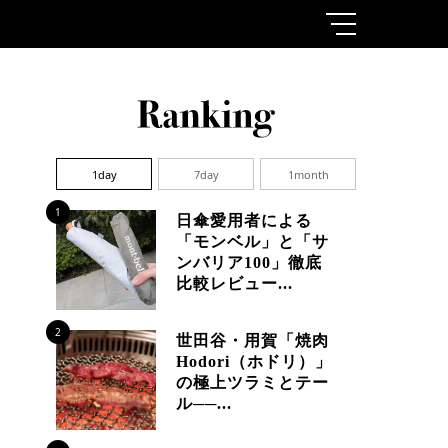
1day
7day
1month
1
日傘愛用者による
「モンベル」と「サ
ンバリア100」徹底
比較レビュー...
2
世田谷・用賀「焼肉
Hodori（ホドリ）」
の極上ツラミとテー
ル──...