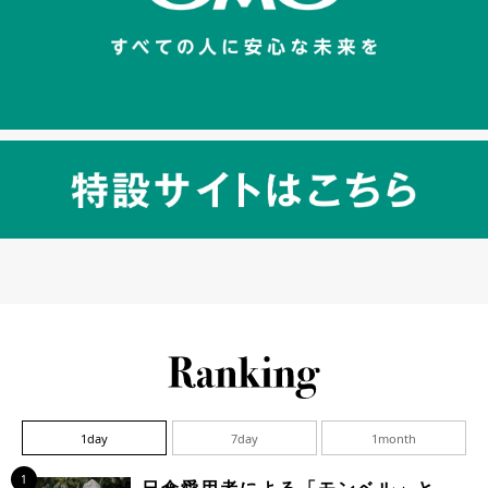
1day
7day
1month
1