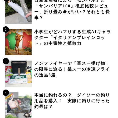
日傘愛用者による「モンベル」と
「サンバリア100」徹底比較レビュ
ー、折り畳み傘がいい？それとも長
傘？
2
小学生がどハマりする生成AIキャラ
クター「イタリアンブレインロッ
ト」の中毒性と拡散力
3
ノンフライヤーで「業スー揚げ物」
の限界に迫る！業スーの冷凍フライ
の逸品5選
4
本当に釣れるの？ ダイソーの釣り
用品を購入！ 実際に釣りに行った
釣果は？