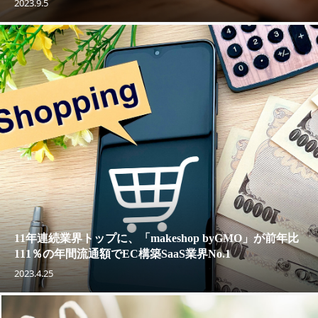
2023.9.5
11年連続業界トップに、「makeshop byGMO」が前年比
111％の年間流通額でEC構築SaaS業界No.1
2023.4.25