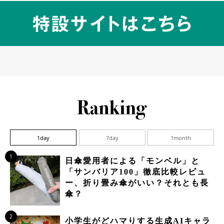
1day
7day
1month
1
日傘愛用者による「モンベル」と
「サンバリア100」徹底比較レビュ
ー、折り畳み傘がいい？それとも長
傘？
2
小学生がどハマりする生成AIキャラ