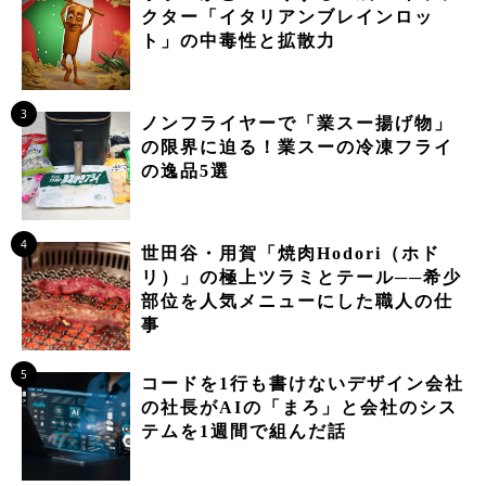
クター「イタリアンブレインロッ
ト」の中毒性と拡散力
3
ノンフライヤーで「業スー揚げ物」
の限界に迫る！業スーの冷凍フライ
の逸品5選
4
世田谷・用賀「焼肉Hodori（ホド
リ）」の極上ツラミとテール──希少
部位を人気メニューにした職人の仕
事
5
コードを1行も書けないデザイン会社
の社長がAIの「まろ」と会社のシス
テムを1週間で組んだ話