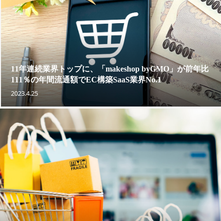
11年連続業界トップに、「makeshop byGMO」が前年比
111％の年間流通額でEC構築SaaS業界No.1
2023.4.25