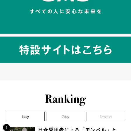
1day
7day
1month
1
日傘愛用者による「モンベル」と