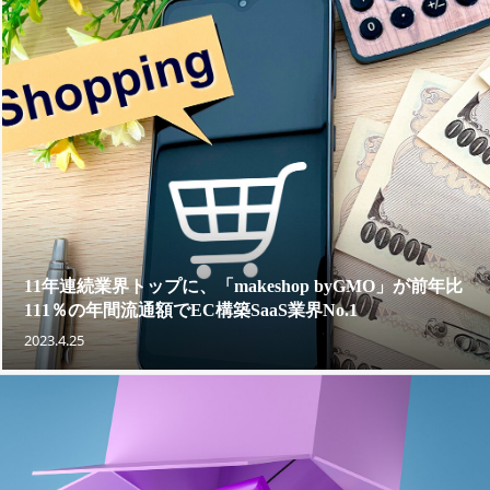
11年連続業界トップに、「makeshop byGMO」が前年比
111％の年間流通額でEC構築SaaS業界No.1
2023.4.25