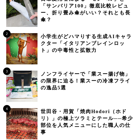
「サンバリア100」徹底比較レビュ
ー、折り畳み傘がいい？それとも長
傘？
2
小学生がどハマりする生成AIキャラ
クター「イタリアンブレインロッ
ト」の中毒性と拡散力
3
ノンフライヤーで「業スー揚げ物」
の限界に迫る！業スーの冷凍フライ
の逸品5選
4
世田谷・用賀「焼肉Hodori（ホド
リ）」の極上ツラミとテール──希少
部位を人気メニューにした職人の仕
事