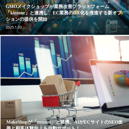
GMOメイクショップが業務改善プラットフォーム
「kintone」と連携し、EC業務のDX化を推進する新オプ
ションの提供を開始
2025.1.20
MakeShopが「nununi」と連携、AIがECサイトのSEO改
善と顧客体験向上を自動サポート！