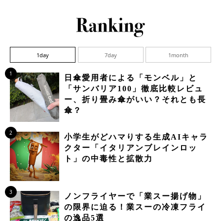
1day
7day
1month
1
日傘愛用者による「モンベル」と
「サンバリア100」徹底比較レビュ
ー、折り畳み傘がいい？それとも長
傘？
2
小学生がどハマりする生成AIキャラ
クター「イタリアンブレインロッ
ト」の中毒性と拡散力
3
ノンフライヤーで「業スー揚げ物」
の限界に迫る！業スーの冷凍フライ
の逸品5選