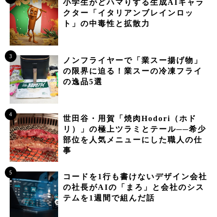
小学生がどハマりする生成AIキャラ
クター「イタリアンブレインロッ
ト」の中毒性と拡散力
3
ノンフライヤーで「業スー揚げ物」
の限界に迫る！業スーの冷凍フライ
の逸品5選
4
世田谷・用賀「焼肉Hodori（ホド
リ）」の極上ツラミとテール──希少
部位を人気メニューにした職人の仕
事
5
コードを1行も書けないデザイン会社
の社長がAIの「まろ」と会社のシス
テムを1週間で組んだ話