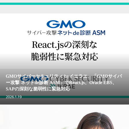
GMOサイバーセキュリティ byイエラエ、「GMOサイバ
ー攻撃 ネットde診断 ASM」でReact.js、Oracle EBS、
SAPの深刻な脆弱性に緊急対応
2026.1.19