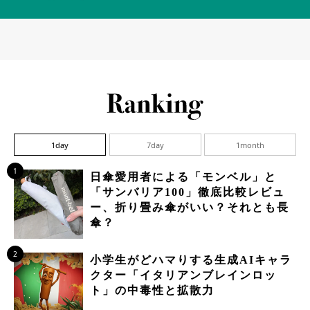
1day
7day
1month
1
日傘愛用者による「モンベル」と
「サンバリア100」徹底比較レビュ
ー、折り畳み傘がいい？それとも長
傘？
2
小学生がどハマりする生成AIキャラ
クター「イタリアンブレインロッ
ト」の中毒性と拡散力