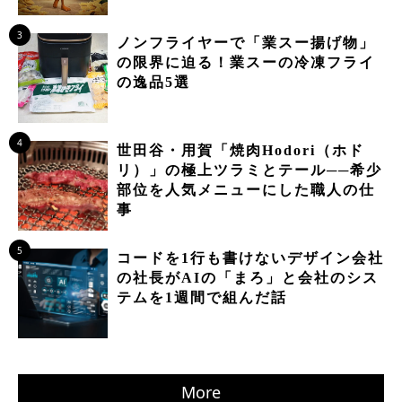
3
ノンフライヤーで「業スー揚げ物」
の限界に迫る！業スーの冷凍フライ
の逸品5選
4
世田谷・用賀「焼肉Hodori（ホド
リ）」の極上ツラミとテール──希少
部位を人気メニューにした職人の仕
事
5
コードを1行も書けないデザイン会社
の社長がAIの「まろ」と会社のシス
テムを1週間で組んだ話
More