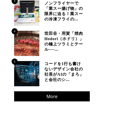
3
ノンフライヤーで
「業スー揚げ物」の
限界に迫る！業スー
の冷凍フライの...
4
世田谷・用賀「焼肉
Hodori（ホドリ）」
の極上ツラミとテー
ル──...
5
コードを1行も書け
ないデザイン会社の
社長がAIの「まろ」
と会社のシ...
More