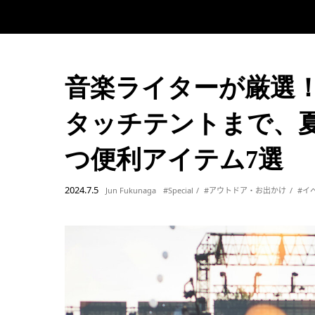
音楽ライターが厳選
タッチテントまで、
つ便利アイテム7選
2024.7.5
Jun Fukunaga
#Special
#アウトドア・お出かけ
#イ