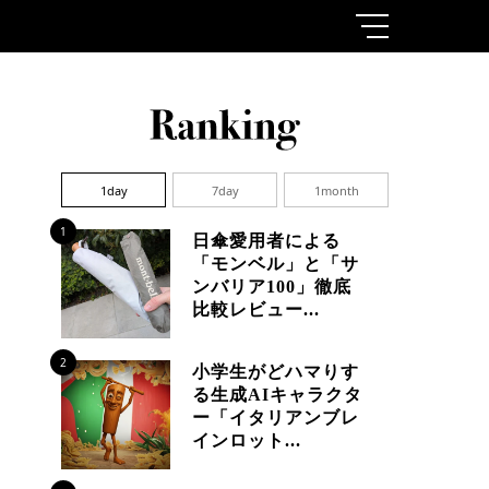
1day
7day
1month
1
日傘愛用者による
「モンベル」と「サ
ンバリア100」徹底
比較レビュー...
2
小学生がどハマりす
る生成AIキャラクタ
ー「イタリアンブレ
インロット...