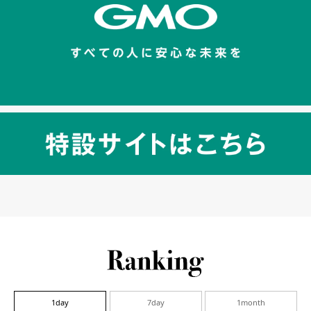
1day
7day
1month