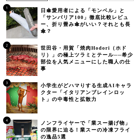
1
日傘愛用者による「モンベル」と
「サンバリア100」徹底比較レビュ
ー、折り畳み傘がいい？それとも長
傘？
2
世田谷・用賀「焼肉Hodori（ホド
リ）」の極上ツラミとテール──希少
部位を人気メニューにした職人の仕
事
3
小学生がどハマりする生成AIキャラ
クター「イタリアンブレインロッ
ト」の中毒性と拡散力
4
ノンフライヤーで「業スー揚げ物」
の限界に迫る！業スーの冷凍フライ
の逸品5選