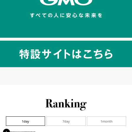
1day
7day
1month