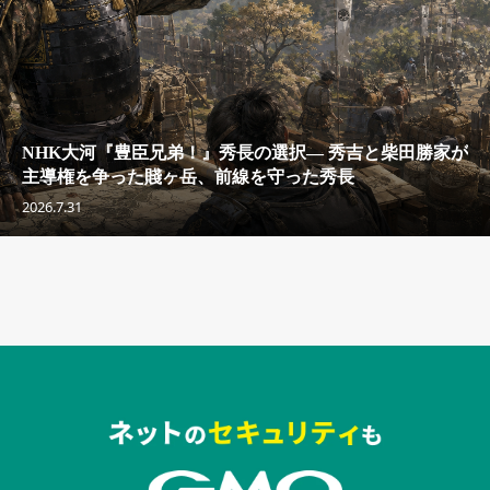
NHK大河『豊臣兄弟！』秀長の選択— 秀吉と柴田勝家が
主導権を争った賤ヶ岳、前線を守った秀長
2026.7.31
セキュリティキャンペーンでのバナー