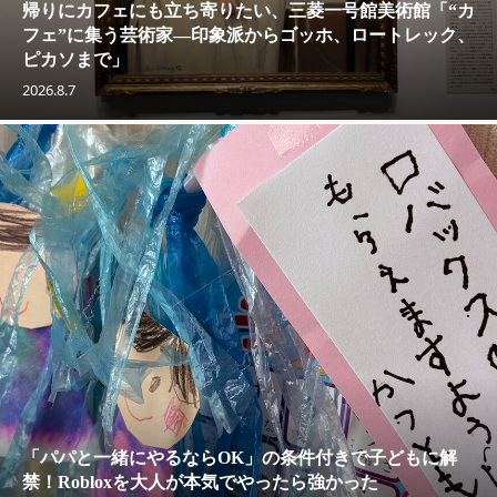
帰りにカフェにも立ち寄りたい、三菱一号館美術館「“カ
フェ”に集う芸術家―印象派からゴッホ、ロートレック、
ピカソまで」
2026.8.7
「パパと一緒にやるならOK」の条件付きで子どもに解
禁！Robloxを大人が本気でやったら強かった