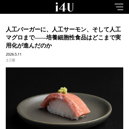
人工バーガーに、人工サーモン、そして人工
マグロまで——培養細胞性食品はどこまで実
用化が進んだのか
2026.5.11
土江錠