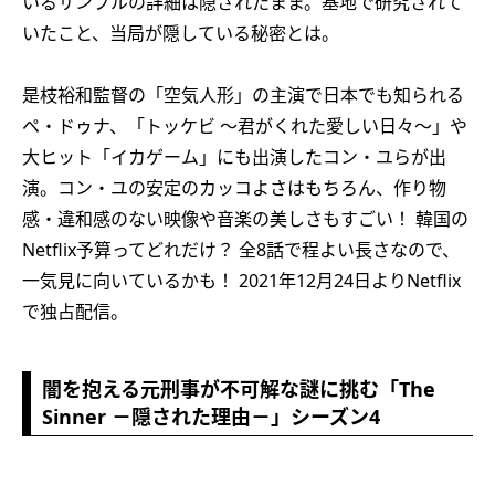
いるサンプルの詳細は隠されたまま。基地で研究されて
いたこと、当局が隠している秘密とは。
是枝裕和監督の「空気人形」の主演で日本でも知られる
ペ・ドゥナ、「トッケビ ～君がくれた愛しい日々～」や
大ヒット「イカゲーム」にも出演したコン・ユらが出
演。コン・ユの安定のカッコよさはもちろん、作り物
感・違和感のない映像や音楽の美しさもすごい！ 韓国の
Netflix予算ってどれだけ？ 全8話で程よい長さなので、
一気見に向いているかも！ 2021年12月24日よりNetflix
で独占配信。
闇を抱える元刑事が不可解な謎に挑む「The
Sinner －隠された理由－」シーズン4