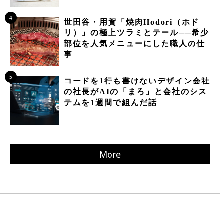
4
世田谷・用賀「焼肉Hodori（ホド
リ）」の極上ツラミとテール──希少
部位を人気メニューにした職人の仕
事
5
コードを1行も書けないデザイン会社
の社長がAIの「まろ」と会社のシス
テムを1週間で組んだ話
More