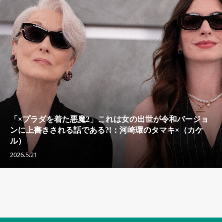
「×プラダを着た悪魔2」これは女の出世が令和バージョ
ンに上書きされる話である?!：河崎環のタマキ×（カケ
ル）
2026.5.21
セキュリティキャンペーンでのバナー