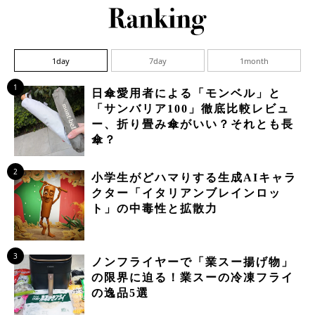
1day
7day
1month
1
日傘愛用者による「モンベル」と
「サンバリア100」徹底比較レビュ
ー、折り畳み傘がいい？それとも長
傘？
2
小学生がどハマりする生成AIキャラ
クター「イタリアンブレインロッ
ト」の中毒性と拡散力
3
ノンフライヤーで「業スー揚げ物」
の限界に迫る！業スーの冷凍フライ
の逸品5選