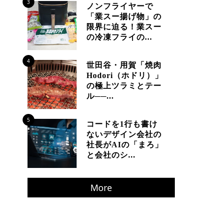
3
ノンフライヤーで
「業スー揚げ物」の
限界に迫る！業スー
の冷凍フライの...
4
世田谷・用賀「焼肉
Hodori（ホドリ）」
の極上ツラミとテー
ル──...
5
コードを1行も書け
ないデザイン会社の
社長がAIの「まろ」
と会社のシ...
More