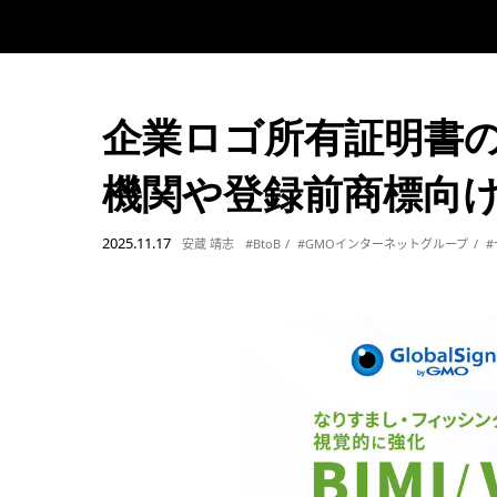
企業ロゴ所有証明書の
機関や登録前商標向
2025.11.17
安蔵 靖志
#BtoB
#GMOインターネットグループ