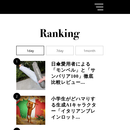
1day
7day
1month
1
日傘愛用者による
「モンベル」と「サ
ンバリア100」徹底
比較レビュー...
2
小学生がどハマりす
る生成AIキャラクタ
ー「イタリアンブレ
インロット...