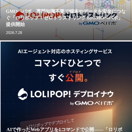
GMOペパボ、専門知識不要で端末やデータを安全につな
ぐ「ロリポップ！ゼロトラストリンク byGMOペパボ」
提供開始
2026.7.28
AIで作ったWebアプリを1コマンドで公開——「ロリポ