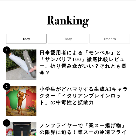
1day
7day
1month
1
日傘愛用者による「モンベル」と
「サンバリア100」徹底比較レビュ
ー、折り畳み傘がいい？それとも長
傘？
2
小学生がどハマりする生成AIキャラ
クター「イタリアンブレインロッ
ト」の中毒性と拡散力
3
ノンフライヤーで「業スー揚げ物」
の限界に迫る！業スーの冷凍フライ