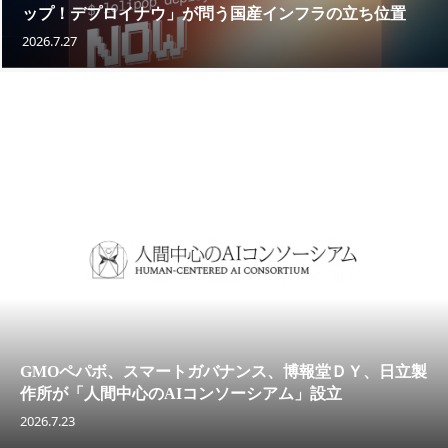
ップ！デプロイナウ」が問う国産インフラの立ち位置
2026.7.27
GMOペパボ、スマートガバナンス、博報堂ＤＹ、日立製
作所が「人間中心のAIコンソーシアム」設立
2026.7.23