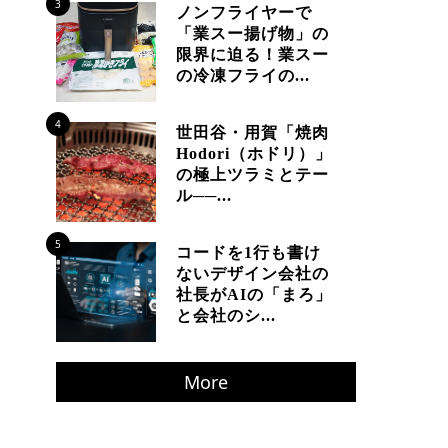
3
ノンフライヤーで
「業スー揚げ物」の
限界に迫る！業スー
の冷凍フライの...
4
世田谷・用賀「焼肉
Hodori（ホドリ）」
の極上ツラミとテー
ル──...
5
コードを1行も書け
ないデザイン会社の
社長がAIの「まろ」
と会社のシ...
More