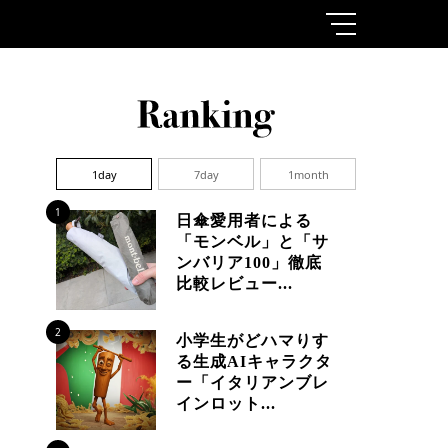
1day
7day
1month
1
日傘愛用者による
「モンベル」と「サ
ンバリア100」徹底
比較レビュー...
2
小学生がどハマりす
る生成AIキャラクタ
ー「イタリアンブレ
インロット...