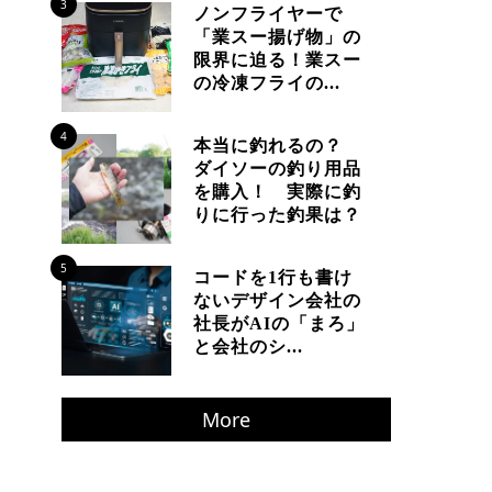
3
ノンフライヤーで
「業スー揚げ物」の
限界に迫る！業スー
の冷凍フライの...
4
本当に釣れるの？
ダイソーの釣り用品
を購入！ 実際に釣
りに行った釣果は？
5
コードを1行も書け
ないデザイン会社の
社長がAIの「まろ」
と会社のシ...
More