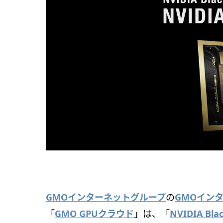
GMOインターネットグループ
の
GMOイン
「
GMO GPUクラウド
」は、「
NVIDIA Blac