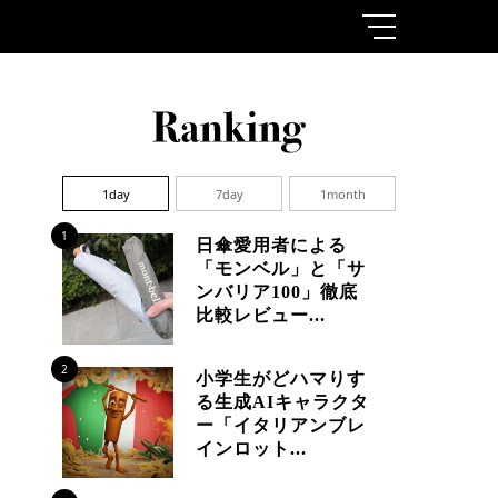
1day
7day
1month
1
日傘愛用者による
「モンベル」と「サ
ンバリア100」徹底
比較レビュー...
2
小学生がどハマりす
る生成AIキャラクタ
ー「イタリアンブレ
インロット...