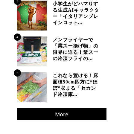
3
小学生がどハマりす
る生成AIキャラクタ
ー「イタリアンブレ
インロット...
4
ノンフライヤーで
「業スー揚げ物」の
限界に迫る！業スー
の冷凍フライの...
5
これなら置ける！床
面積50cm四方に“ほ
ぼ”収まる「セカン
ド冷凍庫...
More