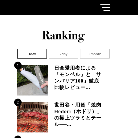
1day
7day
1month
1
日傘愛用者による
「モンベル」と「サ
ンバリア100」徹底
比較レビュー...
2
世田谷・用賀「焼肉
Hodori（ホドリ）」
の極上ツラミとテー
ル──...