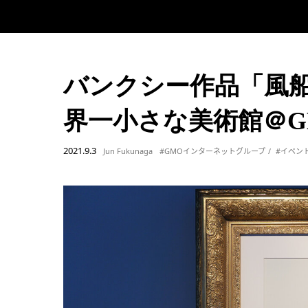
バンクシー作品「風船
界一小さな美術館＠G
2021.9.3
Jun Fukunaga
#GMOインターネットグループ
#イベン