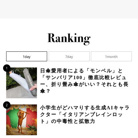
1day
7day
1month
1
日傘愛用者による「モンベル」と
「サンバリア100」徹底比較レビュ
ー、折り畳み傘がいい？それとも長
傘？
2
小学生がどハマりする生成AIキャラ
クター「イタリアンブレインロッ
ト」の中毒性と拡散力