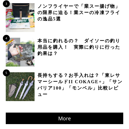
3
ノンフライヤーで「業スー揚げ物」
の限界に迫る！業スーの冷凍フライ
の逸品5選
4
本当に釣れるの？ ダイソーの釣り
用品を購入！ 実際に釣りに行った
釣果は？
5
長持ちする？お手入れは？「東レサ
マーシールドII COKAGE+」「サン
バリア100」「モンベル」比較レビ
ュー
More