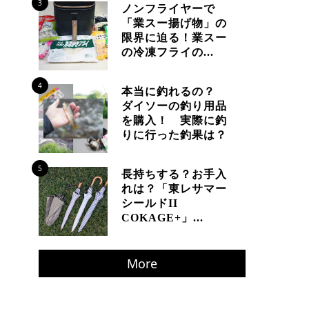
3
ノンフライヤーで
「業スー揚げ物」の
限界に迫る！業スー
の冷凍フライの...
4
本当に釣れるの？
ダイソーの釣り用品
を購入！ 実際に釣
りに行った釣果は？
5
長持ちする？お手入
れは？「東レサマー
シールドII
COKAGE+」...
More