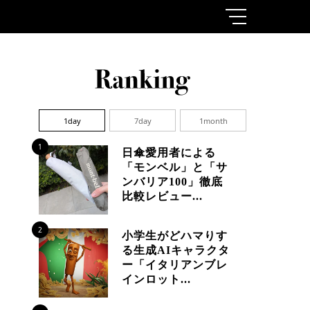
1day
7day
1month
1
日傘愛用者による
「モンベル」と「サ
ンバリア100」徹底
比較レビュー...
2
小学生がどハマりす
る生成AIキャラクタ
ー「イタリアンブレ
インロット...