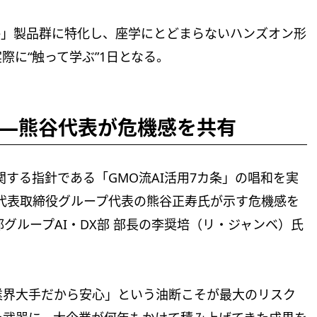
laude」製品群に特化し、座学にとどまらないハンズオン形
際に“触って学ぶ”1日となる。
—熊谷代表が危機感を共有
活用に関する指針である「GMO流AI活用7カ条」の唱和を実
代表取締役グループ代表の熊谷正寿氏が示す危機感を
グループAI・DX部 部長の李奨培（リ・ジャンベ）氏
業界大手だから安心」という油断こそが最大のリスク