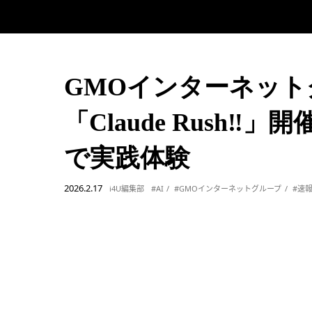
GMOインターネットグ
「Claude Rush‼」
で実践体験
2026.2.17
i4U編集部
#AI
#GMOインターネットグループ
#速