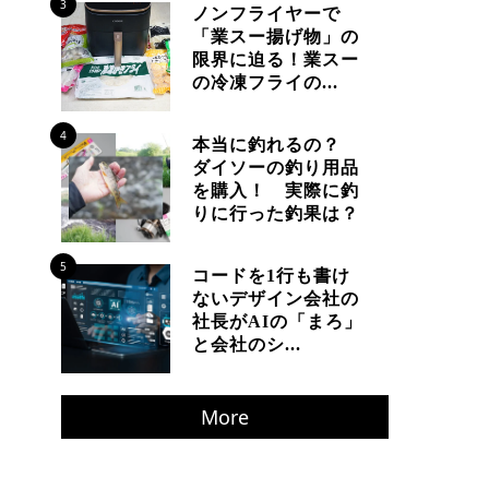
3
ノンフライヤーで
「業スー揚げ物」の
限界に迫る！業スー
の冷凍フライの...
4
本当に釣れるの？
ダイソーの釣り用品
を購入！ 実際に釣
りに行った釣果は？
5
コードを1行も書け
ないデザイン会社の
社長がAIの「まろ」
と会社のシ...
More