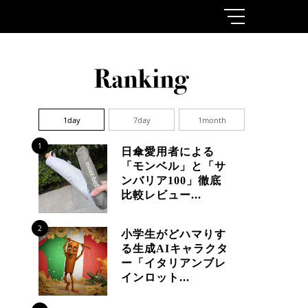
1day
7day
1month
1
日傘愛用者による
「モンベル」と「サ
ンバリア100」徹底
比較レビュー...
2
小学生がどハマりす
る生成AIキャラクタ
ー「イタリアンブレ
インロット...