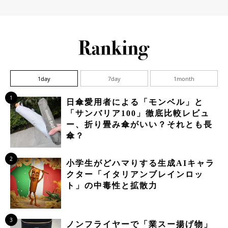
1day
7day
1month
1
日傘愛用者による「モンベル」と
「サンバリア100」徹底比較レビュ
ー、折り畳み傘がいい？それとも長
傘？
2
小学生がどハマりする生成AIキャラ
クター「イタリアンブレインロッ
ト」の中毒性と拡散力
3
ノンフライヤーで「業スー揚げ物」