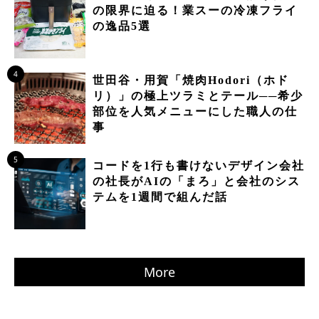
の限界に迫る！業スーの冷凍フライ
の逸品5選
4
世田谷・用賀「焼肉Hodori（ホド
リ）」の極上ツラミとテール──希少
部位を人気メニューにした職人の仕
事
5
コードを1行も書けないデザイン会社
の社長がAIの「まろ」と会社のシス
テムを1週間で組んだ話
More