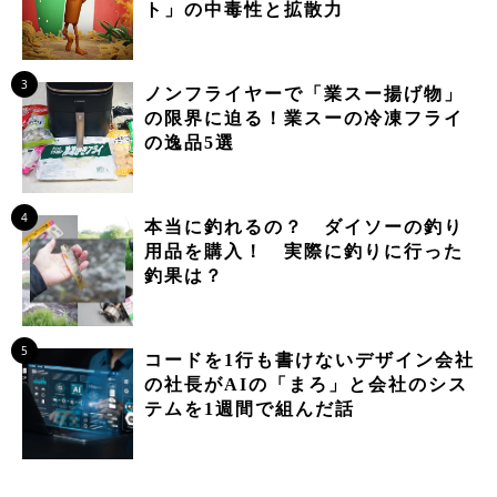
ト」の中毒性と拡散力
3
ノンフライヤーで「業スー揚げ物」
の限界に迫る！業スーの冷凍フライ
の逸品5選
4
本当に釣れるの？ ダイソーの釣り
用品を購入！ 実際に釣りに行った
釣果は？
5
コードを1行も書けないデザイン会社
の社長がAIの「まろ」と会社のシス
テムを1週間で組んだ話