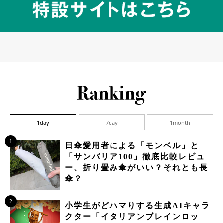
1day
7day
1month
1
日傘愛用者による「モンベル」と
「サンバリア100」徹底比較レビュ
ー、折り畳み傘がいい？それとも長
傘？
2
小学生がどハマりする生成AIキャラ
クター「イタリアンブレインロッ