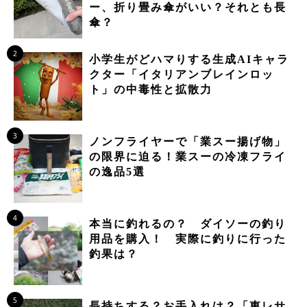
ー、折り畳み傘がいい？それとも長
傘？
2
小学生がどハマりする生成AIキャラ
クター「イタリアンブレインロッ
ト」の中毒性と拡散力
3
ノンフライヤーで「業スー揚げ物」
の限界に迫る！業スーの冷凍フライ
の逸品5選
4
本当に釣れるの？ ダイソーの釣り
用品を購入！ 実際に釣りに行った
釣果は？
5
長持ちする？お手入れは？「東レサ