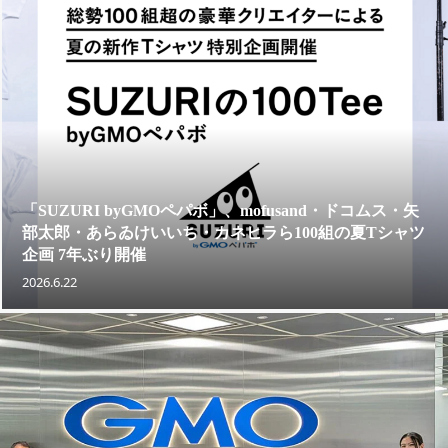
「SUZURI byGMOペパボ」、mofusand・ドコムス・矢
部太郎・あらゐけいいち・カネヒラら100組の夏Tシャツ
企画 7年ぶり開催
2026.6.22