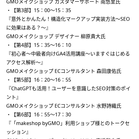
GMOメイクショップ カスタマーサポート 南悠里氏
・【第3部】15：00～15：35
『意外とかんたん！構造化マークアップ実装方法～SEO
に効果はある？～』
GMOメイクショップ デザイナー 柳原貴大氏
・【第4部】15：35～16：10
『初心者～中級者向けGA4活用講座～いますぐはじめる
アクセス解析～』
GMOメイクショップ ECコンサルタント 森田康佑氏
・【第5部】16：20～16：55
『ChatGPTも活用！ユーザーを意識したSEO対策のポイ
ント』
GMOメイクショップ ECコンサルタント 水野詩織氏
・【第6部】16：55～17：30
『「makeshop byGMO」利用ショップ様とのトークセ
ッション』