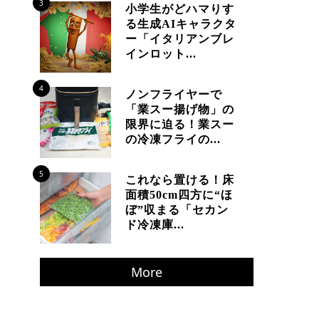
3
小学生がどハマりす
る生成AIキャラクタ
ー「イタリアンブレ
インロット...
4
ノンフライヤーで
「業スー揚げ物」の
限界に迫る！業スー
の冷凍フライの...
5
これなら置ける！床
面積50cm四方に“ほ
ぼ”収まる「セカン
ド冷凍庫...
More