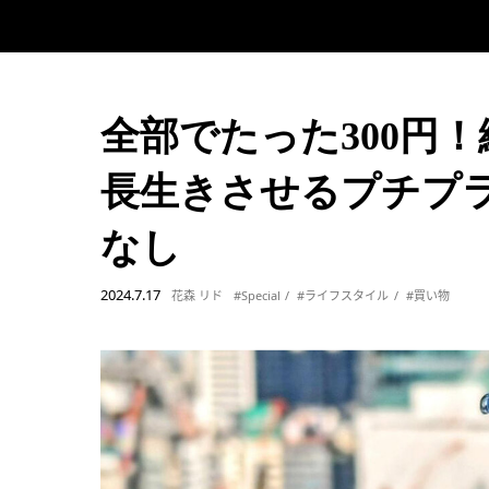
全部でたった300円
長生きさせるプチプ
なし
2024.7.17
花森 リド
#Special
#ライフスタイル
#買い物