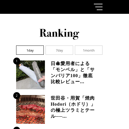
1day
7day
1month
1
日傘愛用者による
「モンベル」と「サ
ンバリア100」徹底
比較レビュー...
2
世田谷・用賀「焼肉
Hodori（ホドリ）」
の極上ツラミとテー
ル──...