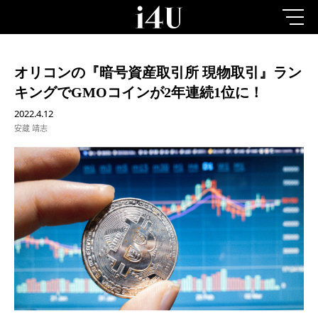
オリコンの『暗号資産取引所 現物取引』ラン
キングでGMOコインが2年連続1位に！
2022.4.12
安蔵 靖志