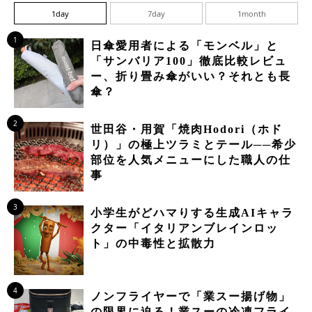
1day
7day
1month
1
日傘愛用者による「モンベル」と
「サンバリア100」徹底比較レビュ
ー、折り畳み傘がいい？それとも長
傘？
2
世田谷・用賀「焼肉Hodori（ホド
リ）」の極上ツラミとテール──希少
部位を人気メニューにした職人の仕
事
3
小学生がどハマりする生成AIキャラ
クター「イタリアンブレインロッ
ト」の中毒性と拡散力
4
ノンフライヤーで「業スー揚げ物」
の限界に迫る！業スーの冷凍フライ